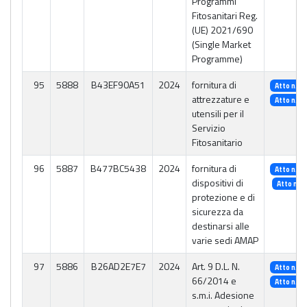
Programmi
Fitosanitari Reg.
(UE) 2021/690
(Single Market
Programme)
95
5888
B43EF90A51
2024
fornitura di
Atto n. 4
attrezzature e
Atto n. 5
utensili per il
Servizio
Fitosanitario
96
5887
B477BC5438
2024
fornitura di
Atto n. 3
dispositivi di
Atto n. 1
protezione e di
sicurezza da
destinarsi alle
varie sedi AMAP
97
5886
B26AD2E7E7
2024
Art. 9 D.L. N.
Atto n. 2
66/2014 e
Atto n. 3
s.m.i. Adesione