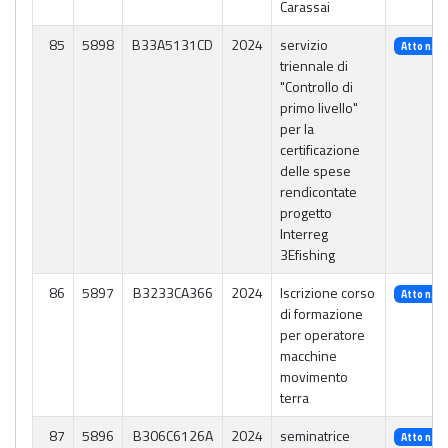
Carassai
85
5898
B33A5131CD
2024
servizio
Atto n. 2
triennale di
"Controllo di
primo livello"
per la
certificazione
delle spese
rendicontate
progetto
Interreg
3Efishing
86
5897
B3233CA366
2024
Iscrizione corso
Atto n. 2
di formazione
per operatore
macchine
movimento
terra
87
5896
B306C6126A
2024
seminatrice
Atto n. 2