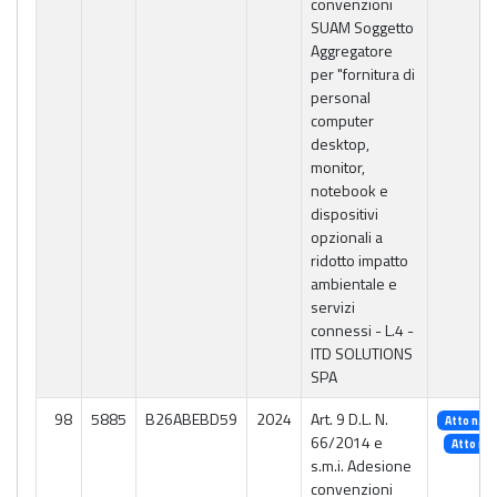
convenzioni
SUAM Soggetto
Aggregatore
per "fornitura di
personal
computer
desktop,
monitor,
notebook e
dispositivi
opzionali a
ridotto impatto
ambientale e
servizi
connessi - L.4 -
ITD SOLUTIONS
SPA
98
5885
B26ABEBD59
2024
Art. 9 D.L. N.
Atto n. 2
66/2014 e
Atto n. 
s.m.i. Adesione
convenzioni