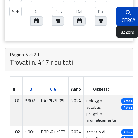
CERCA
azzera
Pagina 5 di 21
Trovati n. 417 risultati
#
ID
CIG
Anno
Oggetto
81
5902
B437B2F05E
2024
noleggio
Atto n. 3
autobus
Atto n. 3
progetto
aromaticamente
82
5901
B3E56179EB
2024
servizio di
Atto n. 2