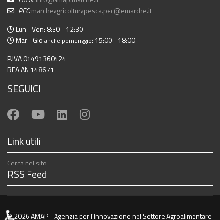
PEC:
marcheagricolturapesca.pec@emarche.it
Lun - Ven: 8:30 - 12:30
Mar - Gio
: 15:00 - 18:00
anche pomeriggio
P.IVA 01491360424
REA AN 148671
SEGUICI
Link utili
Cerca nel sito
RSS Feed
♿
© 2026 AMAP - Agenzia per l'Innovazione nel Settore Agroalimentare