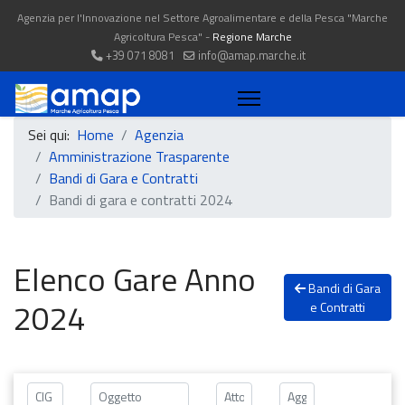
Agenzia per l'Innovazione nel Settore Agroalimentare e della Pesca "Marche
Agricoltura Pesca" -
Regione Marche
+39 071 8081
info@amap.marche.it
Sei qui:
Home
Agenzia
Amministrazione Trasparente
Bandi di Gara e Contratti
Bandi di gara e contratti 2024
Elenco Gare Anno
Bandi di Gara
2024
e Contratti