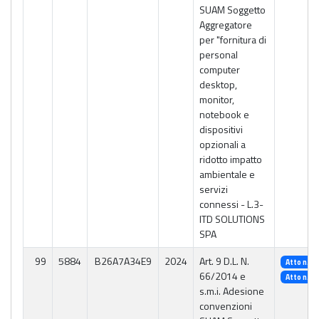
SUAM Soggetto
Aggregatore
per "fornitura di
personal
computer
desktop,
monitor,
notebook e
dispositivi
opzionali a
ridotto impatto
ambientale e
servizi
connessi - L.3-
ITD SOLUTIONS
SPA
99
5884
B26A7A34E9
2024
Art. 9 D.L. N.
Atto n. 2
66/2014 e
Atto n. 3
s.m.i. Adesione
convenzioni