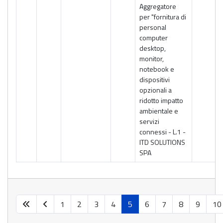
Aggregatore
per "fornitura di
personal
computer
desktop,
monitor,
notebook e
dispositivi
opzionali a
ridotto impatto
ambientale e
servizi
connessi - L.1 -
ITD SOLUTIONS
SPA
1
2
3
4
5
6
7
8
9
10