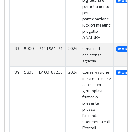
biglietteria e
Atto n. 3
pernottamento
per
partecipazione
Kick off meeting
progetto
AINATURE
83
5900
B1115A4FB1
2024
servizio di
Atto n. 1
assistenza
agricola
84
5899
B100F87236
2024
Conservazione
Atto n. 1
in screen house
accessioni
germoplasma
frutticolo
presente
presso
l'azienda
sperimentale di
Petritoli-