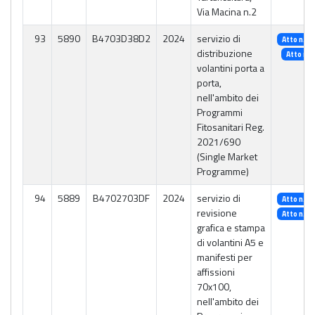
Via Macina n.2
93
5890
B4703D38D2
2024
servizio di
Atto n. 5
distribuzione
Atto n. 
volantini porta a
porta,
nell'ambito dei
Programmi
Fitosanitari Reg.
2021/690
(Single Market
Programme)
94
5889
B4702703DF
2024
servizio di
Atto n. 4
revisione
Atto n. 5
grafica e stampa
di volantini A5 e
manifesti per
affissioni
70x100,
nell'ambito dei