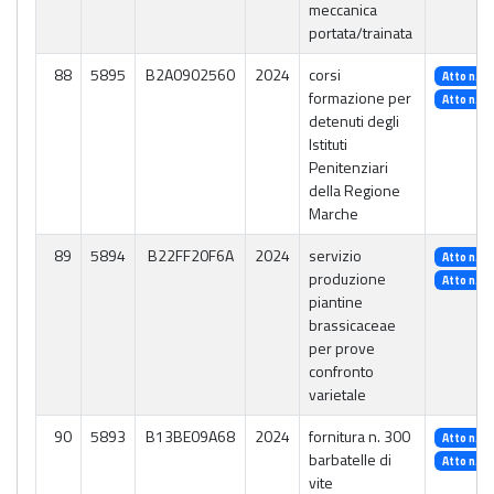
meccanica
portata/trainata
88
5895
B2A0902560
2024
corsi
Atto n. 2
formazione per
Atto n. 3
detenuti degli
Istituti
Penitenziari
della Regione
Marche
89
5894
B22FF20F6A
2024
servizio
Atto n. 2
produzione
Atto n. 2
piantine
brassicaceae
per prove
confronto
varietale
90
5893
B13BE09A68
2024
fornitura n. 300
Atto n. 1
barbatelle di
Atto n. 1
vite