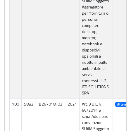
SUAM Soggetto
Aggregatore
per "fornitura di
personal
computer
desktop,
monitor,
notebook e
dispositivi
opzionali a
ridotto impatto
ambientale e
servizi
connessi - L.2 -
ITD SOLUTIONS
SPA
100
5883
B267018F02
2024
Art. 9 D.L. N.
Atto n. 2
66/2014 e
s.m.i. Adesione
convenzioni
SUAM Soggetto