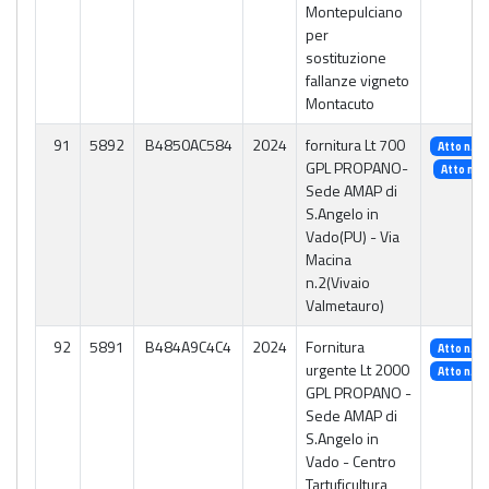
Montepulciano
per
sostituzione
fallanze vigneto
Montacuto
91
5892
B4850AC584
2024
fornitura Lt 700
Atto n. 3
GPL PROPANO-
Atto n. 1
Sede AMAP di
S.Angelo in
Vado(PU) - Via
Macina
n.2(Vivaio
Valmetauro)
92
5891
B484A9C4C4
2024
Fornitura
Atto n. 3
urgente Lt 2000
Atto n. 3
GPL PROPANO -
Sede AMAP di
S.Angelo in
Vado - Centro
Tartuficultura,