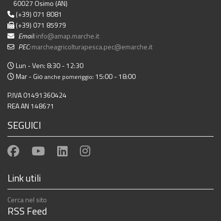
60027 Osimo (AN)
(+39) 071 8081
(+39) 071 85979
Email:
info@amap.marche.it
PEC:
marcheagricolturapesca.pec@emarche.it
Lun - Ven: 8:30 - 12:30
Mar - Gio
: 15:00 - 18:00
anche pomeriggio
P.IVA 01491360424
REA AN 148671
SEGUICI
Link utili
Cerca nel sito
RSS Feed