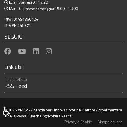
Lun - Ven: 8:30 - 12:30
Mar - Gio
: 15:00 - 18:00
anche pomeriggio
P.IVA 01491360424
REA AN 148671
SEGUICI
Link utili
Cerca nel sito
RSS Feed
♿
© 2026 AMAP - Agenzia per l'Innovazione nel Settore Agroalimentare
e della Pesca "Marche Agricoltura Pesca"
Privacy e Cookie
Mappa del sito