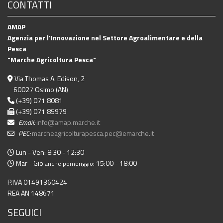
CONTATTI
AMAP
Agenzia per l'Innovazione nel Settore Agroalimentare e della
Pesca
"Marche Agricoltura Pesca"
Via Thomas A. Edison, 2
60027 Osimo (AN)
(+39) 071 8081
(+39) 071 85979
Email:
info@amap.marche.it
PEC:
marcheagricolturapesca.pec@emarche.it
Lun - Ven: 8:30 - 12:30
Mar - Gio
: 15:00 - 18:00
anche pomeriggio
P.IVA 01491360424
REA AN 148671
SEGUICI