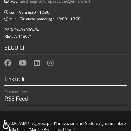
PEC:
marcheagricolturapesca.pec@emarche.it
Lun - Ven: 8:30 - 12:30
Mar - Gio
: 15:00 - 18:00
anche pomeriggio
P.IVA 01491360424
REA AN 148671
SEGUICI
Link utili
Cerca nel sito
RSS Feed
♿
© 2026 AMAP - Agenzia per l'Innovazione nel Settore Agroalimentare
e della Pesca "Marche Agricoltura Pesca"