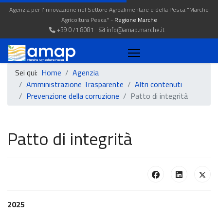
Agenzia per l'Innovazione nel Settore Agroalimentare e della Pesca "Marche
Agricoltura Pesca" -
Regione Marche
+39 071 8081
info@amap.marche.it
Sei qui:
Home
Agenzia
Amministrazione Trasparente
Altri contenuti
Prevenzione della corruzione
Patto di integrità
Patto di integrità
2025