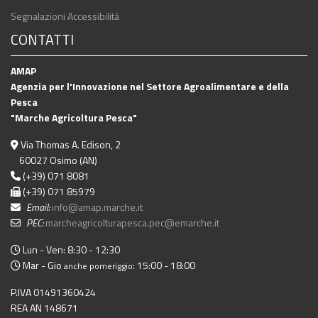
Segnalazioni Accessibilità
CONTATTI
AMAP
Agenzia per l'Innovazione nel Settore Agroalimentare e della
Pesca
"Marche Agricoltura Pesca"
Via Thomas A. Edison, 2
60027 Osimo (AN)
(+39) 071 8081
(+39) 071 85979
Email:
info@amap.marche.it
PEC:
marcheagricolturapesca.pec@emarche.it
Lun - Ven: 8:30 - 12:30
Mar - Gio
: 15:00 - 18:00
anche pomeriggio
P.IVA 01491360424
REA AN 148671