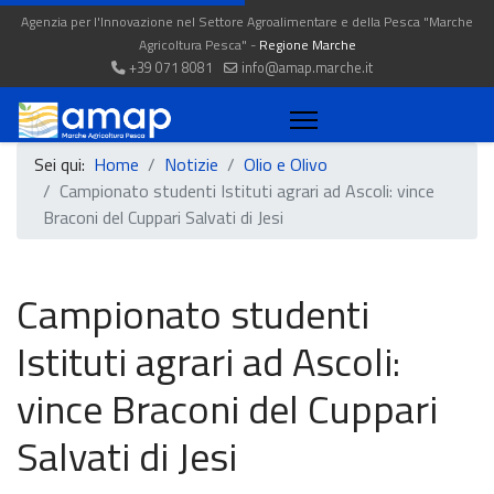
Agenzia per l'Innovazione nel Settore Agroalimentare e della Pesca "Marche
Agricoltura Pesca" -
Regione Marche
+39 071 8081
info@amap.marche.it
Sei qui:
Home
Notizie
Olio e Olivo
Campionato studenti Istituti agrari ad Ascoli: vince
Braconi del Cuppari Salvati di Jesi
Campionato studenti
Istituti agrari ad Ascoli:
vince Braconi del Cuppari
Salvati di Jesi