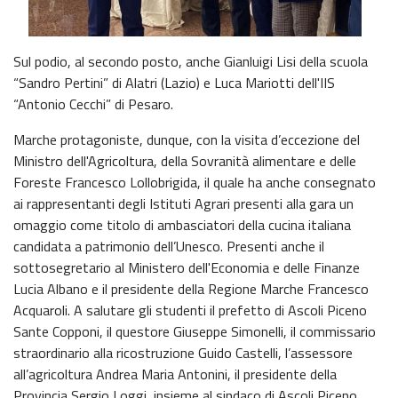
Sul podio, al secondo posto, anche Gianluigi Lisi della scuola
“Sandro Pertini” di Alatri (Lazio) e Luca Mariotti dell'IIS
“Antonio Cecchi” di Pesaro.
Marche protagoniste, dunque, con la visita d’eccezione del
Ministro dell'Agricoltura, della Sovranità alimentare e delle
Foreste Francesco Lollobrigida, il quale ha anche consegnato
ai rappresentanti degli Istituti Agrari presenti alla gara un
omaggio come titolo di ambasciatori della cucina italiana
candidata a patrimonio dell’Unesco. Presenti anche il
sottosegretario al Ministero dell'Economia e delle Finanze
Lucia Albano e il presidente della Regione Marche Francesco
Acquaroli. A salutare gli studenti il prefetto di Ascoli Piceno
Sante Copponi, il questore Giuseppe Simonelli, il commissario
straordinario alla ricostruzione Guido Castelli, l’assessore
all’agricoltura Andrea Maria Antonini, il presidente della
Provincia Sergio Loggi, insieme al sindaco di Ascoli Piceno