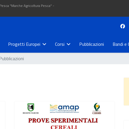
 Pesca "Marche Agricoltura Pesca" -
Progetti Europei
Corsi
Pubblicazioni
Bandi e 
Pubblicazioni