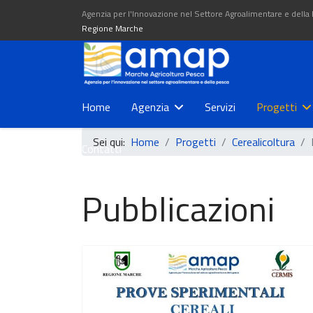
Agenzia per l'Innovazione nel Settore Agroalimentare e della
Regione Marche
Home
Agenzia
Servizi
Progetti
Sei qui:
Home
Progetti
Cerealicoltura
Contatti
Pubblicazioni