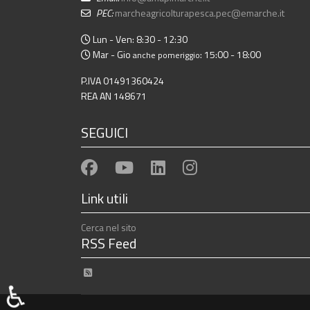
PEC:
marcheagricolturapesca.pec@emarche.it
Lun - Ven: 8:30 - 12:30
Mar - Gio
: 15:00 - 18:00
anche pomeriggio
P.IVA 01491360424
REA AN 148671
SEGUICI
Link utili
Cerca nel sito
RSS Feed
notizie ed eventi
♿