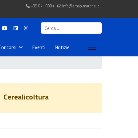
+39 071 8081
info@amap.marche.it
Cerca
Concorsi
Eventi
Notizie
Cerealicoltura