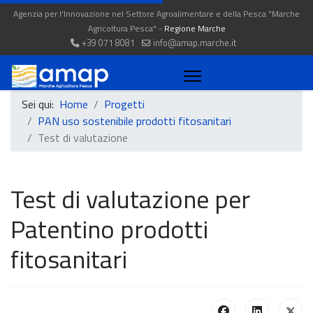
Agenzia per l'Innovazione nel Settore Agroalimentare e della Pesca "Marche
Agricoltura Pesca" -
Regione Marche
+39 071 8081
info@amap.marche.it
Sei qui:
Home
Progetti
PAN uso sostenibile prodotti fitosanitari
Test di valutazione
Test di valutazione per
Patentino prodotti
fitosanitari