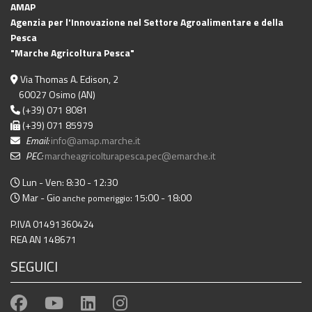
AMAP
Agenzia per l'Innovazione nel Settore Agroalimentare e della
Pesca
"Marche Agricoltura Pesca"
Via Thomas A. Edison, 2
60027 Osimo (AN)
(+39) 071 8081
(+39) 071 85979
Email:
info@amap.marche.it
PEC:
marcheagricolturapesca.pec@emarche.it
Lun - Ven: 8:30 - 12:30
Mar - Gio
: 15:00 - 18:00
anche pomeriggio
P.IVA 01491360424
REA AN 148671
SEGUICI